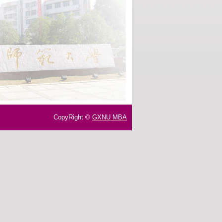
CopyRight ©
GXNU MBA