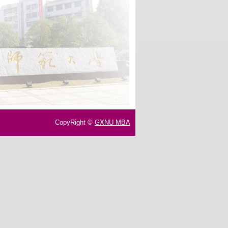
CopyRight ©
GXNU MBA