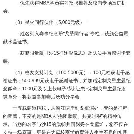
· 优先获得MBA学员实习招聘推荐及校内专场宣讲机
会。
（3）星火同行伙伴（5,000元级）：
· 姓名列入赛事纪念册“戈壁同行者”专栏，获颁公益贡
献水晶证书。
· 获赠限量版《沙15征途影像志》及队员手写感谢卡套
装。
（4）校友支持计划（100-5000元）：100元档获电子感
谢证书；500-999元获电子感谢证书，并加赠定制戈壁主题纪
念徽章；1000元及以上获电子感谢证书+定制戈壁主题纪念
徽章外，将获邀参加赛后庆功分享会。
十五载商道耕耘，从漓江两岸到戈壁深处，变的是征程
的距离，不变的是MBA人“抱团取暖、共克时艰”的精神传
承。当您的名字与沙15的旗帜共同飘扬在戈壁滩，您不仅在
支持一场赛事，更是在为母校商学教育注入生生不息的实践