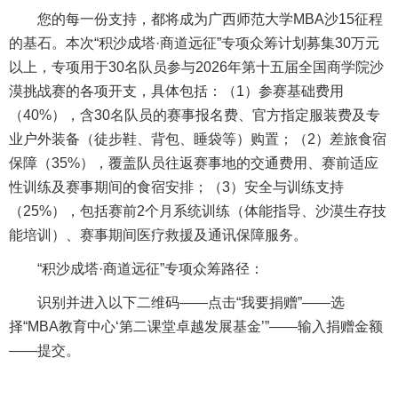
您的每一份支持，都将成为广西师范大学MBA沙15征程
的基石。本次“积沙成塔·商道远征”专项众筹计划募集30万元
以上，专项用于30名队员参与2026年第十五届全国商学院沙
漠挑战赛的各项开支，具体包括：（1）参赛基础费用
（40%），含30名队员的赛事报名费、官方指定服装费及专
业户外装备（徒步鞋、背包、睡袋等）购置；（2）差旅食宿
保障（35%），覆盖队员往返赛事地的交通费用、赛前适应
性训练及赛事期间的食宿安排；（3）安全与训练支持
（25%），包括赛前2个月系统训练（体能指导、沙漠生存技
能培训）、赛事期间医疗救援及通讯保障服务。
“积沙成塔·商道远征”专项众筹路径：
识别并进入以下二维码——点击“我要捐赠”——选
择“MBA教育中心‘第二课堂卓越发展基金’”——输入捐赠金额
——提交。