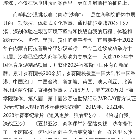
淬炼，不仅在课堂讲授的案例里，更在并肩前行的征途上。
商学院沙漠挑战赛（简称“沙赛”），是在商学院群体中展
开的一项竞技、体验式文化赛事。通过徒步穿越70公里沙
漠，深刻体验在艰苦环境下坚持和挑战自我的历程，体验和
践行环保、协作、坚持、责任的赛事理念。首届赛事于2012
年在内蒙古阿拉善腾格里沙漠举行，至今已连续成功举办十
四届。沙赛已经成为商学院影响力赛事之一，入选2023年中
国体育旅游精品项目，并获评2024福布斯中国体育创新品
牌。累计参赛院校200余所，参赛院校覆盖中国大陆和中国香
港、中国澳门、中国台湾、新加坡、英国、澳大利亚、北美
等地区商学院，直接参赛事人员超5万人，覆盖200万以上商
学院群体。第八届、第十届沙赛被世界纪录(WRCA)官方认证
为全球“最大规模的沙漠徒步挑战赛”，2019年、2021年、
2023年赛事纪录片《追风逐梦、强者亚沙》、《跨越自我、
决战亚沙》、《逐梦亚沙、商学课堂》登陆央视。沙赛提供
了一个跨院校、跨地区的商学院菁英交流平台，在这里以沙