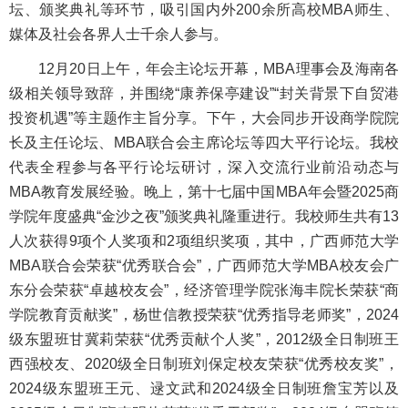
坛、颁奖典礼等环节，吸引国内外200余所高校MBA师生、
媒体及社会各界人士千余人参与。
12月20日上午，年会主论坛开幕，MBA理事会及海南各
级相关领导致辞，并围绕“康养保亭建设”“封关背景下自贸港
投资机遇”等主题作主旨分享。下午，大会同步开设商学院院
长及主任论坛、MBA联合会主席论坛等四大平行论坛。我校
代表全程参与各平行论坛研讨，深入交流行业前沿动态与
MBA教育发展经验。晚上，第十七届中国MBA年会暨2025商
学院年度盛典“金沙之夜”颁奖典礼隆重进行。我校师生共有13
人次获得9项个人奖项和2项组织奖项，其中，广西师范大学
MBA联合会荣获“优秀联合会”，广西师范大学MBA校友会广
东分会荣获“卓越校友会”，经济管理学院张海丰院长荣获“商
学院教育贡献奖”，杨世信教授荣获“优秀指导老师奖”，2024
级东盟班甘冀莉荣获“优秀贡献个人奖”，2012级全日制班王
西强校友、2020级全日制班刘保定校友荣获“优秀校友奖”，
2024级东盟班王元、逯文武和2024级全日制班詹宝芳以及