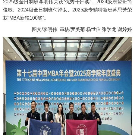
2025级全日制班李明伟荣获“优秀干部奖”，2024级东盟班简
俊敏、2024级全日制班何泽女、2025级专精特新班蒋思芳荣
获“MBA新锐100奖”
。
图文/李明伟 审核/罗美菊 杨世信 张学龙 谢婷婷